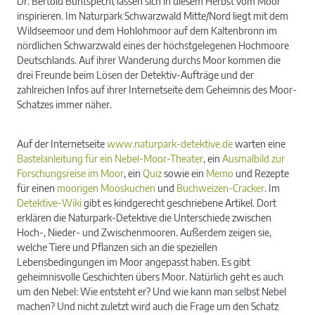
Dr. Bertold Buntspecht lassen sich in diesem Herbst vom Moor
inspirieren. Im Naturpark Schwarzwald Mitte/Nord liegt mit dem
Wildseemoor und dem Hohlohmoor auf dem Kaltenbronn im
nördlichen Schwarzwald eines der höchstgelegenen Hochmoore
Deutschlands. Auf ihrer Wanderung durchs Moor kommen die
drei Freunde beim Lösen der Detektiv-Aufträge und der
zahlreichen Infos auf ihrer Internetseite dem Geheimnis des Moor-
Schatzes immer näher.
Auf der Internetseite
www.naturpark-detektive.de
warten eine
Bastelanleitung für ein Nebel-Moor-Theater
, ein
Ausmalbild zur
Forschungsreise im Moor
, ein
Quiz
sowie ein
Memo
und Rezepte
für einen
moorigen Mooskuchen
und
Buchweizen-Cracker
. Im
Detektive-Wiki
gibt es kindgerecht geschriebene Artikel. Dort
erklären die Naturpark-Detektive die Unterschiede zwischen
Hoch-, Nieder- und Zwischenmooren. Außerdem zeigen sie,
welche Tiere und Pflanzen sich an die speziellen
Lebensbedingungen im Moor angepasst haben. Es gibt
geheimnisvolle Geschichten übers Moor. Natürlich geht es auch
um den Nebel: Wie entsteht er? Und wie kann man selbst Nebel
machen? Und nicht zuletzt wird auch die Frage um den Schatz