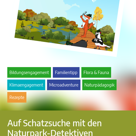
Bildungsengagement
Familientipp
Flora & Fauna
Klimaengagement
Microadventure
Naturpädagogik
Rezepte
Auf Schatzsuche mit den
Naturpark-Detektiven