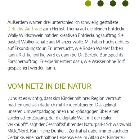
Außerdem warten drei unterschiedlich schwierig gestaltete
Detektiv-Aufträge
zum Herbst-Thema auf die kleinen Entdecker.
Wally Wildschwein hat den kreativen Entdeckungsauftrag: Sie
bastelt Wolkenschafe aus Pflanzenwolle. Mit Fabio Fuchs geht es
auf Erkundungstour. Er untersucht, wie Boden Wasser färben
kann. Richtig knifflig wird es dann bei Dr. Bertold Buntspechts
Forscherauftrag. Er experimentiert dazu, wie Wasser ohne Torf
gespeichert werden kann.
VOM NETZ IN DIE NATUR
„Uns ist es wichtig, dass sich Kinder mit ihrer Region vertraut
machen und sich dadurch mit ihr identifizieren. Das gelingt
unseren Umweltpädagoginnen und -pädagogen über einen
spielerischen Zugang, der die digitale Welt mit der realen
verknüpft“, sagt der Geschäftsführer des Naturparks Schwarzwald
Mitte/Nord, Karl-Heinz Dunker. „Zentral ist dabei immer auch der
Gedanke, eine nachhaltige Lebensweise im Alltag der Kinder zu