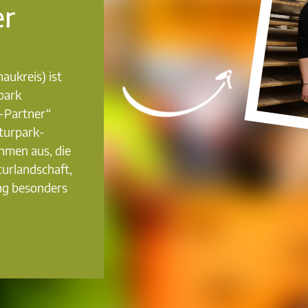
er
aukreis) ist
park
-Partner“
turpark-
hmen aus, die
turlandschaft,
ng besonders