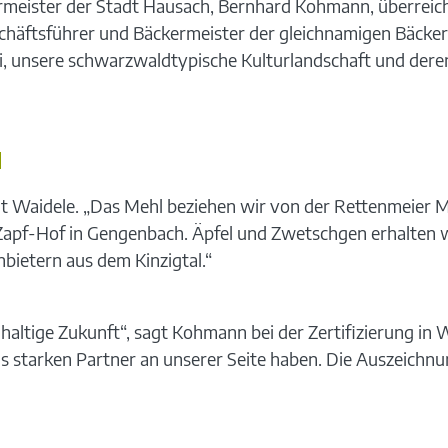
meister der Stadt Hausach, Bernhard Kohmann, überreic
schäftsführer und Bäckermeister der gleichnamigen Bäcke
 unsere schwarzwaldtypische Kulturlandschaft und deren Vi
N
sagt Waidele. „Das Mehl beziehen wir von der Rettenmeier 
Zapf-Hof in Gengenbach. Äpfel und Zwetschgen erhalten 
bietern aus dem Kinzigtal.“
altige Zukunft“, sagt Kohmann bei der Zertifizierung in 
als starken Partner an unserer Seite haben. Die Auszeichn