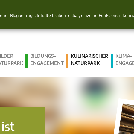
Natur im Blick
gener Blogbeiträge. Inhalte bleiben lesbar, einzelne Funktionen kön
ILDER
BILDUNGS­
KULINARISCHER
KLIMA­
ATURPARK
ENGAGEMENT
NATURPARK
ENGAG
ist