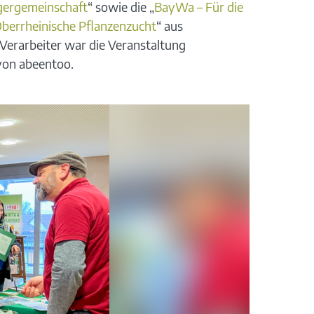
gergemeinschaft
“ sowie die „
BayWa – Für die
berrheinische Pflanzenzucht
“ aus
 Verarbeiter war die Veranstaltung
von abeentoo.