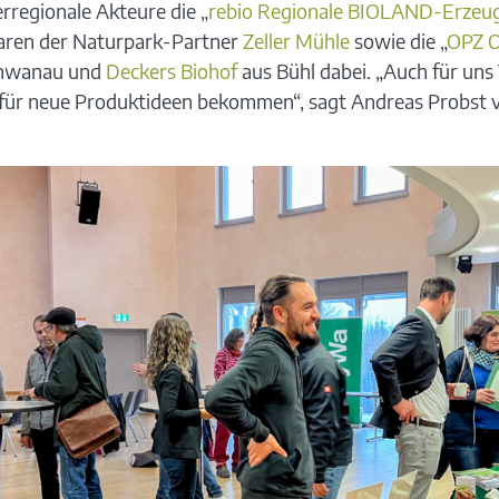
regionale Akteure die „
rebio Regionale BIOLAND-Erzeu
waren der Naturpark-Partner
Zeller Mühle
sowie die „
OPZ O
chwanau und
Deckers Biohof
aus Bühl dabei. „Auch für uns
für neue Produktideen bekommen“, sagt Andreas Probst 