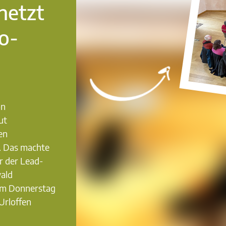
netzt
o-
on
ut
en
. Das machte
r der Lead-
ald
am Donnerstag
Urloffen