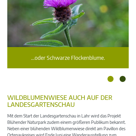
cht
Na
…oder Schwarze Flockenblume.
WILDBLUMENWIESE AUCH AUF DER
LANDESGARTENSCHAU
Mit dem Start der Landesgartenschau in Lahr wird das Projekt
Blühender Naturpark zudem einem größeren Publikum bekannt.
Neben einer blühenden Wildblumenwiese direkt am Pavillon des
Ortenaukreises wird Ende Juni eine Wanderausstellung zum