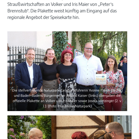
Straußwirtschaften an Volker und Iris Maier von „Peter‘s
Brennstub“. Die Plakette weist künftig am Eingang auf das
regionale Angebot der Speisekarte hin.
Die stellvertretende Naturpark-Geschäftsführerin Yvonne Flesch (rechts)
und Baden-Badens Bürgermeister Roland Kaiser (links) übergaben die
offizielle Plakette an Volker und Iris Maier sowie Josefa Metzinger (2. v.
l.). (Foto: Friedmann/Naturpark)