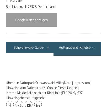
Im Kurpark
Bad Liebenzell
,
75378
Deutschland
Google Karte anzeigen
Schwarzwald-Guide-
Hüttenabend Kniebis-
Erlebnistour:
Hütte Open Air
„Knospen, Blüten,
Samen, Kräuter“
Über den Naturpark Schwarzwald Mitte/Nord
Impressum
Hinweise zum Datenschutz
Cookie Einstellungen
Interne Meldestelle nach der Richtlinie (EU) 2019/1937
Hinweisgeberschutzgesetz