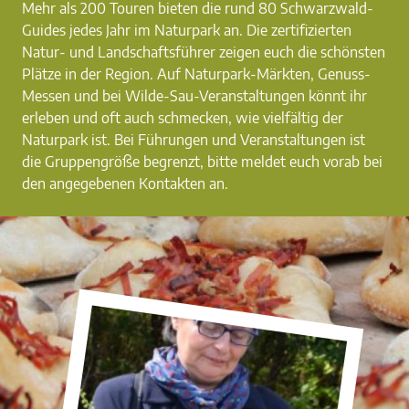
Mehr als 200 Touren bieten die rund 80 Schwarzwald-
Guides jedes Jahr im Naturpark an. Die zertifizierten
Natur- und Landschaftsführer zeigen euch die schönsten
Plätze in der Region. Auf Naturpark-Märkten, Genuss-
Messen und bei Wilde-Sau-Veranstaltungen könnt ihr
erleben und oft auch schmecken, wie vielfältig der
Naturpark ist. Bei Führungen und Veranstaltungen ist
die Gruppengröße begrenzt, bitte meldet euch vorab bei
den angegebenen Kontakten an.