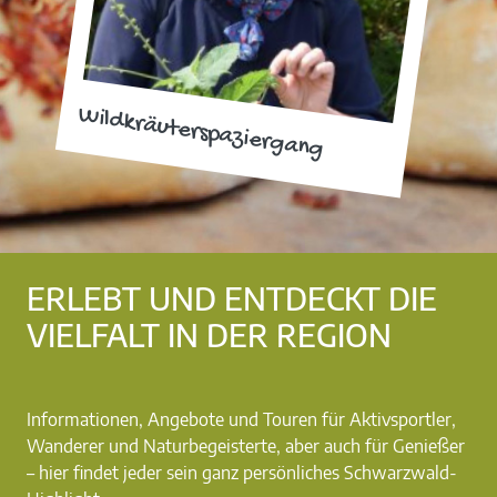
Wildkräuterspaziergang
ERLEBT UND ENTDECKT DIE
VIELFALT IN DER REGION
Informationen, Angebote und Touren für Aktivsportler,
Wanderer und Naturbegeisterte, aber auch für Genießer
– hier findet jeder sein ganz persönliches Schwarzwald-