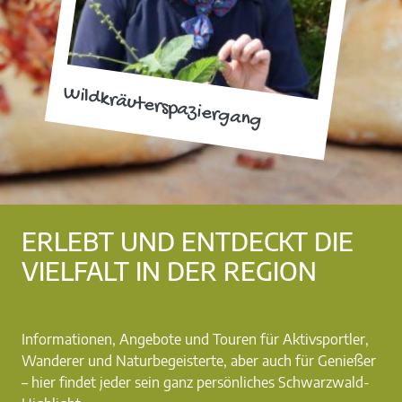
Wildkräuterspaziergang
ERLEBT UND ENTDECKT DIE
VIELFALT IN DER REGION
Informationen, Angebote und Touren für Aktivsportler,
Wanderer und Naturbegeisterte, aber auch für Genießer
– hier findet jeder sein ganz persönliches Schwarzwald-