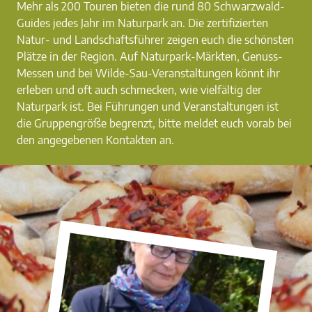
Mehr als 200 Touren bieten die rund 80 Schwarzwald-
Guides jedes Jahr im Naturpark an. Die zertifizierten
Natur- und Landschaftsführer zeigen euch die schönsten
Plätze in der Region. Auf Naturpark-Märkten, Genuss-
Messen und bei Wilde-Sau-Veranstaltungen könnt ihr
erleben und oft auch schmecken, wie vielfältig der
Naturpark ist. Bei Führungen und Veranstaltungen ist
die Gruppengröße begrenzt, bitte meldet euch vorab bei
den angegebenen Kontakten an.