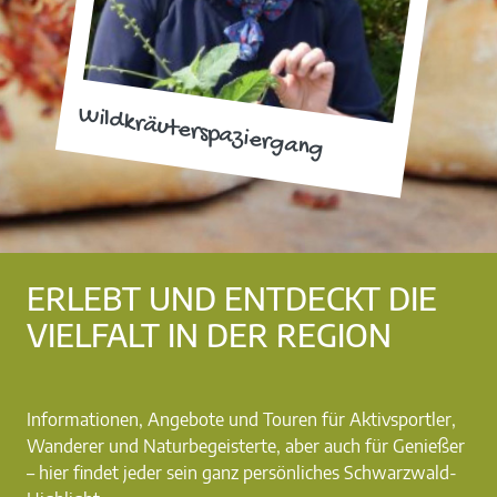
Wildkräuterspaziergang
ERLEBT UND ENTDECKT DIE
VIELFALT IN DER REGION
Informationen, Angebote und Touren für Aktivsportler,
Wanderer und Naturbegeisterte, aber auch für Genießer
– hier findet jeder sein ganz persönliches Schwarzwald-