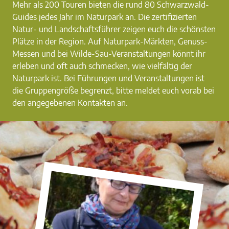
Mehr als 200 Touren bieten die rund 80 Schwarzwald-
Guides jedes Jahr im Naturpark an. Die zertifizierten
Natur- und Landschaftsführer zeigen euch die schönsten
Plätze in der Region. Auf Naturpark-Märkten, Genuss-
Messen und bei Wilde-Sau-Veranstaltungen könnt ihr
erleben und oft auch schmecken, wie vielfältig der
Naturpark ist. Bei Führungen und Veranstaltungen ist
die Gruppengröße begrenzt, bitte meldet euch vorab bei
den angegebenen Kontakten an.