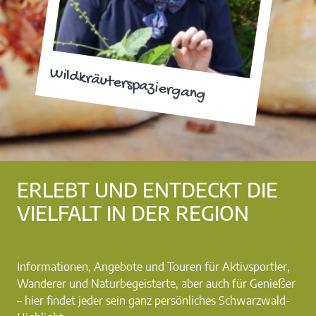
Wildkräuterspaziergang
ERLEBT UND ENTDECKT DIE
VIELFALT IN DER REGION
Informationen, Angebote und Touren für Aktivsportler,
Wanderer und Naturbegeisterte, aber auch für Genießer
– hier findet jeder sein ganz persönliches Schwarzwald-