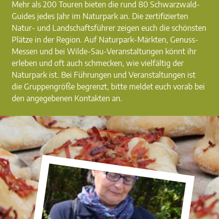
Mehr als 200 Touren bieten die rund 80 Schwarzwald-
Guides jedes Jahr im Naturpark an. Die zertifizierten
Natur- und Landschaftsführer zeigen euch die schönsten
Plätze in der Region. Auf Naturpark-Märkten, Genuss-
Messen und bei Wilde-Sau-Veranstaltungen könnt ihr
erleben und oft auch schmecken, wie vielfältig der
Naturpark ist. Bei Führungen und Veranstaltungen ist
die Gruppengröße begrenzt, bitte meldet euch vorab bei
den angegebenen Kontakten an.