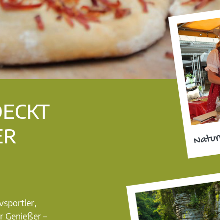
DECKT
ER
Natur
vsportler,
r Genießer –