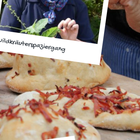
ildkräuterspaziergang