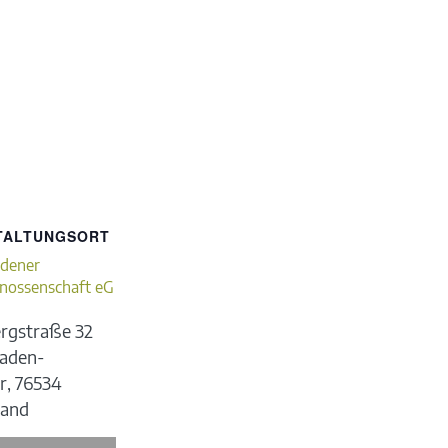
TALTUNGSORT
dener
nossenschaft eG
rgstraße 32
aden-
r
,
76534
land