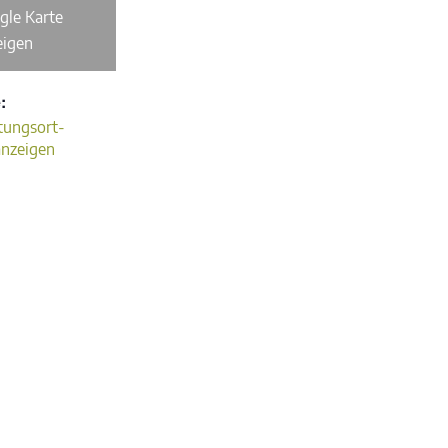
gle Karte
eigen
:
tungsort-
anzeigen