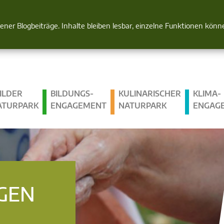
Natur im Blick
gener Blogbeiträge. Inhalte bleiben lesbar, einzelne Funktionen kön
ILDER
BILDUNGS­
KULINARISCHER
KLIMA­
ATURPARK
ENGAGEMENT
NATURPARK
ENGAG
GEN