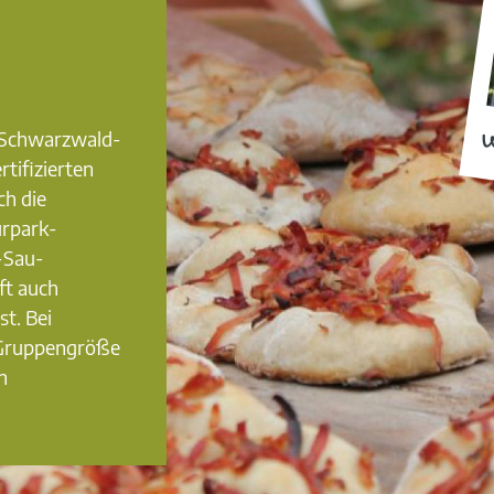
0 Schwarzwald-
W
rtifizierten
ch die
urpark-
-Sau-
ft auch
st. Bei
 Gruppengröße
n