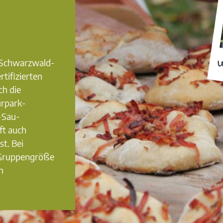
0 Schwarzwald-
W
rtifizierten
ch die
urpark-
-Sau-
ft auch
st. Bei
 Gruppengröße
n