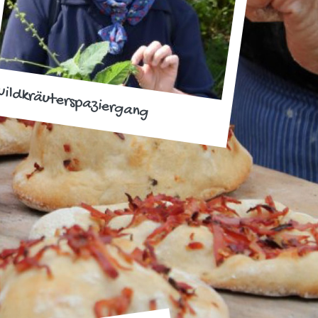
ildkräuterspaziergang