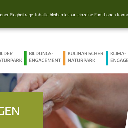
Natur im Blick
gener Blogbeiträge. Inhalte bleiben lesbar, einzelne Funktionen kön
ILDER
BILDUNGS­
KULINARISCHER
KLIMA­
ATURPARK
ENGAGEMENT
NATURPARK
ENGAG
GEN