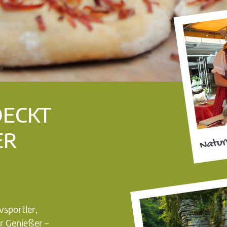
DECKT
ER
Natur
vsportler,
r Genießer –