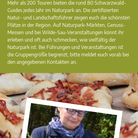
Mehr als 200 Touren bieten die rund 80 Schwarzwald-
Guides jedes Jahr im Naturpark an. Die zertifizierten
Natur- und Landschaftsführer zeigen euch die schönsten
Plätze in der Region. Auf Naturpark-Märkten, Genuss-
Messen und bei Wilde-Sau-Veranstaltungen könnt ihr
erleben und oft auch schmecken, wie vielfältig der
Naturpark ist. Bei Führungen und Veranstaltungen ist
die Gruppengröße begrenzt, bitte meldet euch vorab bei
den angegebenen Kontakten an.