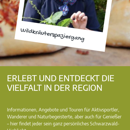
Wildkräuterspaziergang
ERLEBT UND ENTDECKT DIE
VIELFALT IN DER REGION
Informationen, Angebote und Touren für Aktivsportler,
Wanderer und Naturbegeisterte, aber auch für Genießer
– hier findet jeder sein ganz persönliches Schwarzwald-