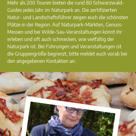
Mehr als 200 Touren bieten die rund 80 Schwarzwald-
Guides jedes Jahr im Naturpark an. Die zertifizierten
Natur- und Landschaftsführer zeigen euch die schönsten
Plätze in der Region. Auf Naturpark-Märkten, Genuss-
Messen und bei Wilde-Sau-Veranstaltungen könnt ihr
erleben und oft auch schmecken, wie vielfältig der
Naturpark ist. Bei Führungen und Veranstaltungen ist
die Gruppengröße begrenzt, bitte meldet euch vorab bei
den angegebenen Kontakten an.