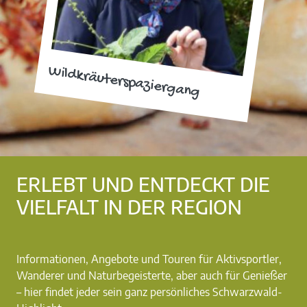
Wildkräuterspaziergang
ERLEBT UND ENTDECKT DIE
VIELFALT IN DER REGION
Informationen, Angebote und Touren für Aktivsportler,
Wanderer und Naturbegeisterte, aber auch für Genießer
– hier findet jeder sein ganz persönliches Schwarzwald-