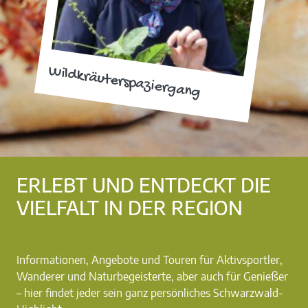
Wildkräuterspaziergang
ERLEBT UND ENTDECKT DIE
VIELFALT IN DER REGION
Informationen, Angebote und Touren für Aktivsportler,
Wanderer und Naturbegeisterte, aber auch für Genießer
– hier findet jeder sein ganz persönliches Schwarzwald-