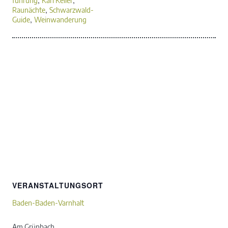
,
,
führung
Karl Keller
,
Raunächte
Schwarzwald-
,
Guide
Weinwanderung
VERANSTALTUNGSORT
Baden-Baden-Varnhalt
Am Grünbach