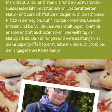
Mehr als 200 Touren bieten die rund 80 Schwarzwald-
Guides jedes Jahr im Naturpark an. Die zertifizierten
Natur- und Landschaftsführer zeigen euch die schönsten
Plätze in der Region. Auf Naturpark-Märkten, Genuss-
Messen und bei Wilde-Sau-Veranstaltungen könnt ihr
erleben und oft auch schmecken, wie vielfältig der
Naturpark ist. Bei Führungen und Veranstaltungen ist
die Gruppengröße begrenzt, bitte meldet euch vorab bei
den angegebenen Kontakten an.