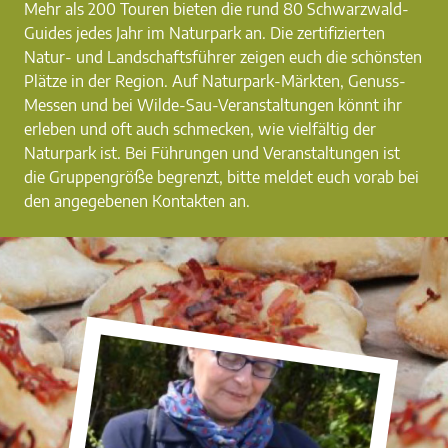
Mehr als 200 Touren bieten die rund 80 Schwarzwald-
Guides jedes Jahr im Naturpark an. Die zertifizierten
Natur- und Landschaftsführer zeigen euch die schönsten
Plätze in der Region. Auf Naturpark-Märkten, Genuss-
Messen und bei Wilde-Sau-Veranstaltungen könnt ihr
erleben und oft auch schmecken, wie vielfältig der
Naturpark ist. Bei Führungen und Veranstaltungen ist
die Gruppengröße begrenzt, bitte meldet euch vorab bei
den angegebenen Kontakten an.