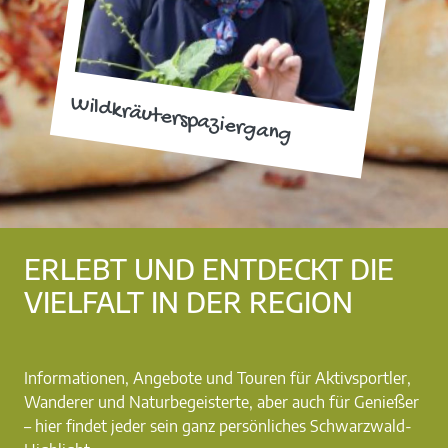
Wildkräuterspaziergang
ERLEBT UND ENTDECKT DIE
VIELFALT IN DER REGION
Informationen, Angebote und Touren für Aktivsportler,
Wanderer und Naturbegeisterte, aber auch für Genießer
– hier findet jeder sein ganz persönliches Schwarzwald-