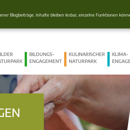
Natur im Blick
gener Blogbeiträge. Inhalte bleiben lesbar, einzelne Funktionen kön
ILDER
BILDUNGS­
KULINARISCHER
KLIMA­
ATURPARK
ENGAGEMENT
NATURPARK
ENGAG
GEN