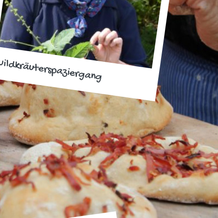
ildkräuterspaziergang