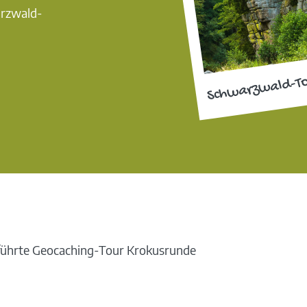
arzwald-
Schwarzwald-T
eführte Geocaching-Tour Krokusrunde