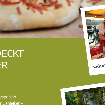
DECKT
ER
Natur
vsportler,
r Genießer –