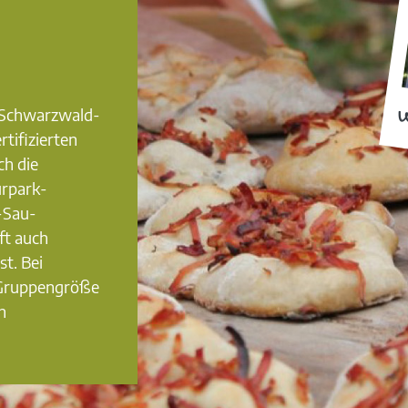
0 Schwarzwald-
W
rtifizierten
ch die
urpark-
-Sau-
ft auch
st. Bei
 Gruppengröße
n