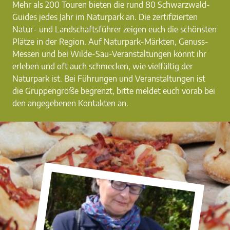
Mehr als 200 Touren bieten die rund 80 Schwarzwald-
Guides jedes Jahr im Naturpark an. Die zertifizierten
Natur- und Landschaftsführer zeigen euch die schönsten
Plätze in der Region. Auf Naturpark-Märkten, Genuss-
Messen und bei Wilde-Sau-Veranstaltungen könnt ihr
erleben und oft auch schmecken, wie vielfältig der
Naturpark ist. Bei Führungen und Veranstaltungen ist
die Gruppengröße begrenzt, bitte meldet euch vorab bei
den angegebenen Kontakten an.