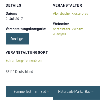
DETAILS
VERANSTALTER
Datum:
Alpirsbacher Klosterbräu
2. Juli 2017
Webseite:
Veranstaltungskategorie:
Veranstalter-Website
anzeigen
Sonstiges
VERANSTALTUNGSORT
Schramberg-Tennenbronn
78144
Deutschland
Sommerfest in Bad
Naturpark-Markt Bad
Wildbad
Teinach-Zavelstein