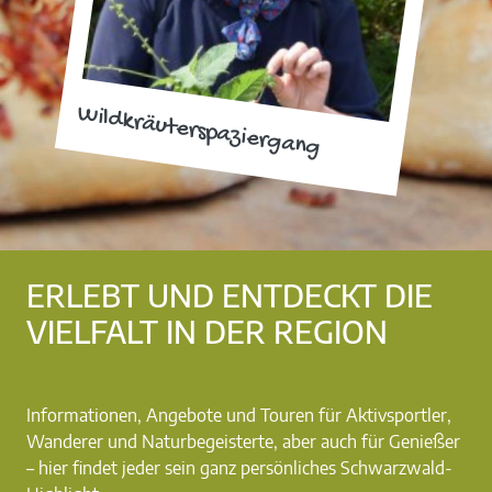
Wildkräuterspaziergang
ERLEBT UND ENTDECKT DIE
VIELFALT IN DER REGION
Informationen, Angebote und Touren für Aktivsportler,
Wanderer und Naturbegeisterte, aber auch für Genießer
– hier findet jeder sein ganz persönliches Schwarzwald-