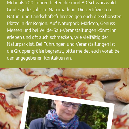
Mehr als 200 Touren bieten die rund 80 Schwarzwald-
Guides jedes Jahr im Naturpark an. Die zertifizierten
Natur- und Landschaftsführer zeigen euch die schönsten
Plätze in der Region. Auf Naturpark-Märkten, Genuss-
Messen und bei Wilde-Sau-Veranstaltungen könnt ihr
erleben und oft auch schmecken, wie vielfältig der
Naturpark ist. Bei Führungen und Veranstaltungen ist
die Gruppengröße begrenzt, bitte meldet euch vorab bei
den angegebenen Kontakten an.