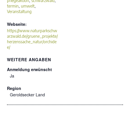
,
,
pflegeaktion
schwarzwald
,
,
termin
umwelt
Veranstaltung
Webseite:
https://www.naturparkschw
arzwald.de/gruene_projekte/
herzenssache_natur/orchide
e/
WEITERE ANGABEN
Anmeldung erwünscht
Ja
Region
Geroldsecker Land