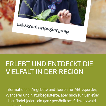
Wildkräuterspaziergang
ERLEBT UND ENTDECKT DIE
VIELFALT IN DER REGION
Informationen, Angebote und Touren für Aktivsportler,
Wanderer und Naturbegeisterte, aber auch für Genießer
– hier findet jeder sein ganz persönliches Schwarzwald-