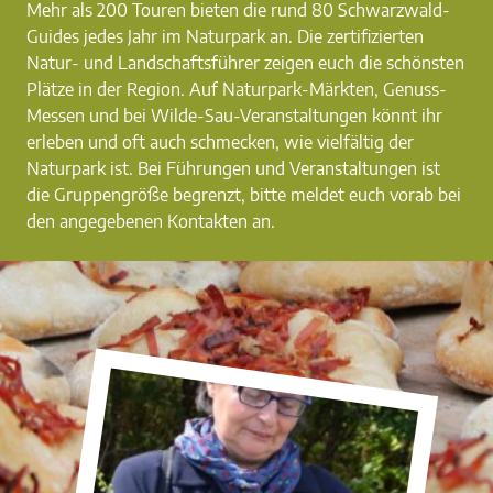
Mehr als 200 Touren bieten die rund 80 Schwarzwald-
Guides jedes Jahr im Naturpark an. Die zertifizierten
Natur- und Landschaftsführer zeigen euch die schönsten
Plätze in der Region. Auf Naturpark-Märkten, Genuss-
Messen und bei Wilde-Sau-Veranstaltungen könnt ihr
erleben und oft auch schmecken, wie vielfältig der
Naturpark ist. Bei Führungen und Veranstaltungen ist
die Gruppengröße begrenzt, bitte meldet euch vorab bei
den angegebenen Kontakten an.