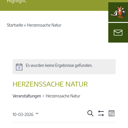
Highlight.
Startseite
»
Herzenssache Natur
Es wurden keine Ergebnisse gefunden.
HERZENSSACHE NATUR
Veranstaltungen
Herzenssache Natur
VERANSTALT
VERA
Suche
10-03-2026
Monat
ANSIC
Filter
SUCHE
Datum
Verbergen
NAVIG
KALENDER
Filter
Das
M
D
M
D
F
S
S
wählen.