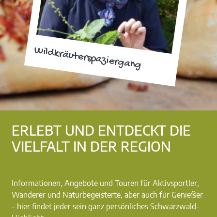
Wildkräuterspaziergang
ERLEBT UND ENTDECKT DIE
VIELFALT IN DER REGION
Informationen, Angebote und Touren für Aktivsportler,
Wanderer und Naturbegeisterte, aber auch für Genießer
– hier findet jeder sein ganz persönliches Schwarzwald-