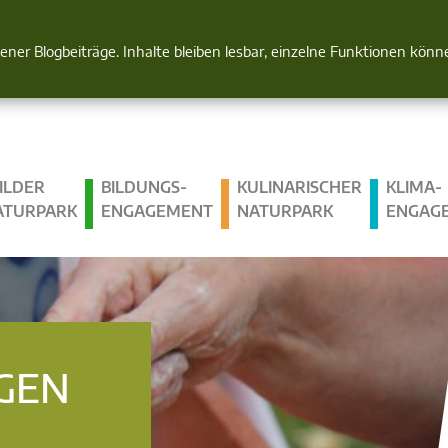
Natur im Blick
gener Blogbeiträge. Inhalte bleiben lesbar, einzelne Funktionen kön
ILDER
BILDUNGS­
KULINARISCHER
KLIMA­
ATURPARK
ENGAGEMENT
NATURPARK
ENGAG
GEN