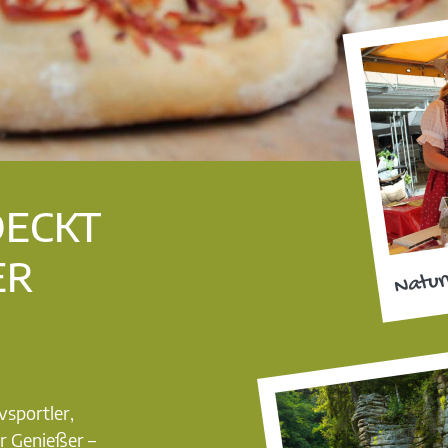
DECKT
ER
Natur
vsportler,
r Genießer –