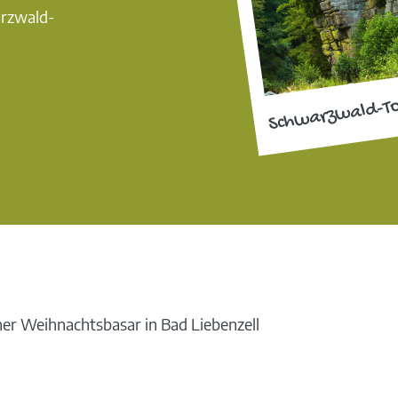
arzwald-
Schwarzwald-T
her Weihnachtsbasar in Bad Liebenzell