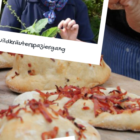
ildkräuterspaziergang