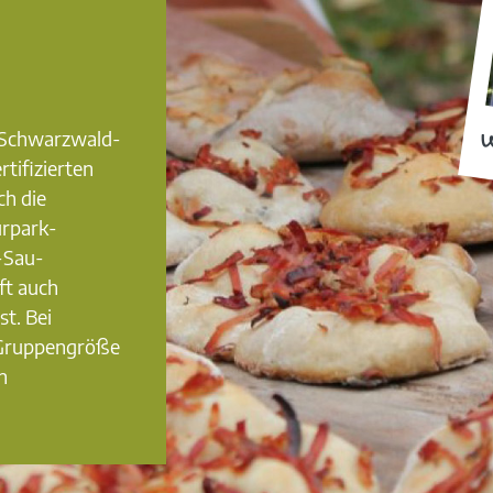
0 Schwarzwald-
W
rtifizierten
ch die
urpark-
-Sau-
ft auch
st. Bei
 Gruppengröße
n