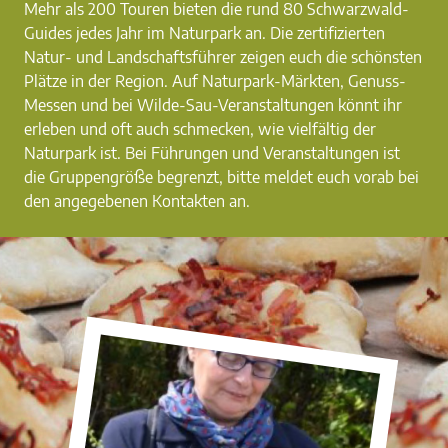
Mehr als 200 Touren bieten die rund 80 Schwarzwald-
Guides jedes Jahr im Naturpark an. Die zertifizierten
Natur- und Landschaftsführer zeigen euch die schönsten
Plätze in der Region. Auf Naturpark-Märkten, Genuss-
Messen und bei Wilde-Sau-Veranstaltungen könnt ihr
erleben und oft auch schmecken, wie vielfältig der
Naturpark ist. Bei Führungen und Veranstaltungen ist
die Gruppengröße begrenzt, bitte meldet euch vorab bei
den angegebenen Kontakten an.