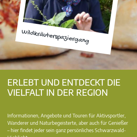
Wildkräuterspaziergang
ERLEBT UND ENTDECKT DIE
VIELFALT IN DER REGION
Informationen, Angebote und Touren für Aktivsportler,
Wanderer und Naturbegeisterte, aber auch für Genießer
– hier findet jeder sein ganz persönliches Schwarzwald-