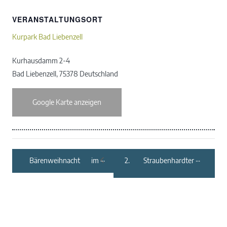
VERANSTALTUNGSORT
Kurpark Bad Liebenzell
Kurhausdamm 2-4
Bad Liebenzell
,
75378
Deutschland
Google Karte anzeigen
Bärenweihnacht im
2. Straubenhardter
Alternativen Wolf-
Weihnachtsmarkt
und Bärenpark