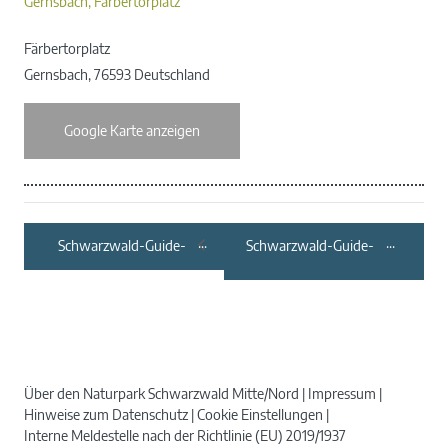
Gernsbach, Färbertorplatz
Färbertorplatz
Gernsbach
,
76593
Deutschland
Google Karte anzeigen
Schwarzwald-Guide-
Schwarzwald-Guide-
Tour: Fotosafari
Tour: Von den Kelten
Alpirsbach in
bis zum
Kooperation mit
Albtal.Abenteuer.Track
Alpirsbacher
Brauwelten
Über den Naturpark Schwarzwald Mitte/Nord
Impressum
Hinweise zum Datenschutz
Cookie Einstellungen
Interne Meldestelle nach der Richtlinie (EU) 2019/1937