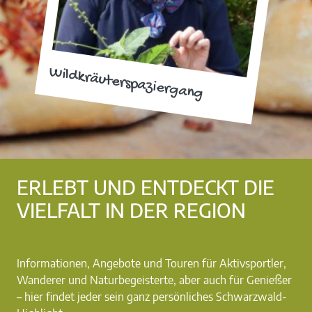
Wildkräuterspaziergang
ERLEBT UND ENTDECKT DIE
VIELFALT IN DER REGION
Informationen, Angebote und Touren für Aktivsportler,
Wanderer und Naturbegeisterte, aber auch für Genießer
– hier findet jeder sein ganz persönliches Schwarzwald-