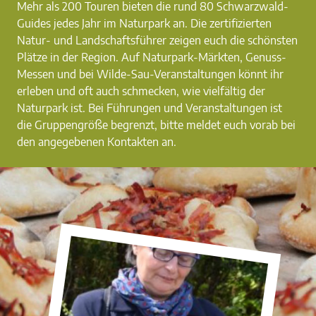
Mehr als 200 Touren bieten die rund 80 Schwarzwald-
Guides jedes Jahr im Naturpark an. Die zertifizierten
Natur- und Landschaftsführer zeigen euch die schönsten
Plätze in der Region. Auf Naturpark-Märkten, Genuss-
Messen und bei Wilde-Sau-Veranstaltungen könnt ihr
erleben und oft auch schmecken, wie vielfältig der
Naturpark ist. Bei Führungen und Veranstaltungen ist
die Gruppengröße begrenzt, bitte meldet euch vorab bei
den angegebenen Kontakten an.