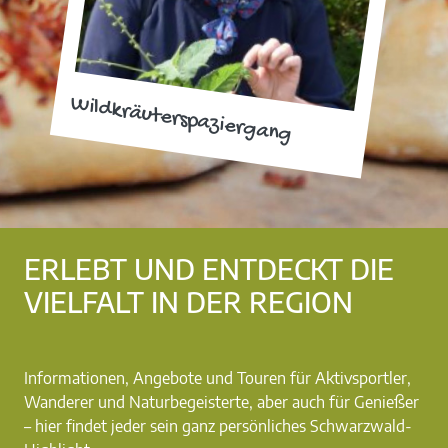
Wildkräuterspaziergang
ERLEBT UND ENTDECKT DIE
VIELFALT IN DER REGION
Informationen, Angebote und Touren für Aktivsportler,
Wanderer und Naturbegeisterte, aber auch für Genießer
– hier findet jeder sein ganz persönliches Schwarzwald-