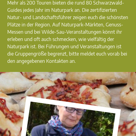
Mehr als 200 Touren bieten die rund 80 Schwarzwald-
Guides jedes Jahr im Naturpark an. Die zertifizierten
Natur- und Landschaftsführer zeigen euch die schönsten
Plätze in der Region. Auf Naturpark-Märkten, Genuss-
Messen und bei Wilde-Sau-Veranstaltungen könnt ihr
erleben und oft auch schmecken, wie vielfältig der
Naturpark ist. Bei Führungen und Veranstaltungen ist
die Gruppengröße begrenzt, bitte meldet euch vorab bei
den angegebenen Kontakten an.