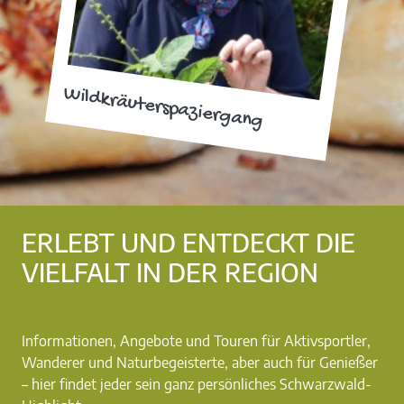
Wildkräuterspaziergang
ERLEBT UND ENTDECKT DIE
VIELFALT IN DER REGION
Informationen, Angebote und Touren für Aktivsportler,
Wanderer und Naturbegeisterte, aber auch für Genießer
– hier findet jeder sein ganz persönliches Schwarzwald-