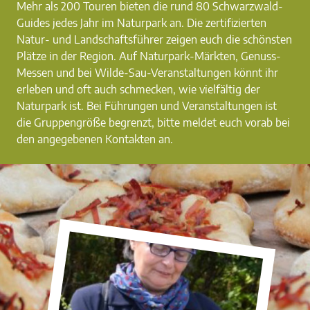
Mehr als 200 Touren bieten die rund 80 Schwarzwald-
Guides jedes Jahr im Naturpark an. Die zertifizierten
Natur- und Landschaftsführer zeigen euch die schönsten
Plätze in der Region. Auf Naturpark-Märkten, Genuss-
Messen und bei Wilde-Sau-Veranstaltungen könnt ihr
erleben und oft auch schmecken, wie vielfältig der
Naturpark ist. Bei Führungen und Veranstaltungen ist
die Gruppengröße begrenzt, bitte meldet euch vorab bei
den angegebenen Kontakten an.