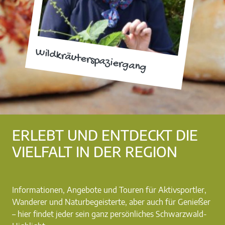
Wildkräuterspaziergang
ERLEBT UND ENTDECKT DIE
VIELFALT IN DER REGION
Informationen, Angebote und Touren für Aktivsportler,
Wanderer und Naturbegeisterte, aber auch für Genießer
– hier findet jeder sein ganz persönliches Schwarzwald-