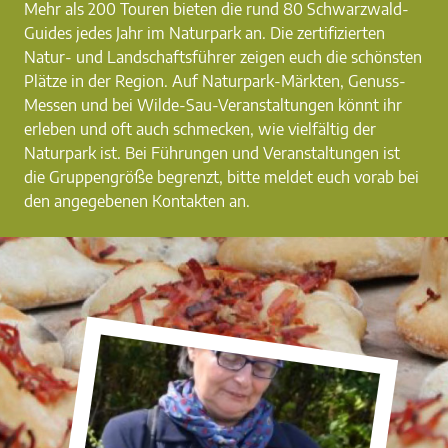
Mehr als 200 Touren bieten die rund 80 Schwarzwald-
Guides jedes Jahr im Naturpark an. Die zertifizierten
Natur- und Landschaftsführer zeigen euch die schönsten
Plätze in der Region. Auf Naturpark-Märkten, Genuss-
Messen und bei Wilde-Sau-Veranstaltungen könnt ihr
erleben und oft auch schmecken, wie vielfältig der
Naturpark ist. Bei Führungen und Veranstaltungen ist
die Gruppengröße begrenzt, bitte meldet euch vorab bei
den angegebenen Kontakten an.