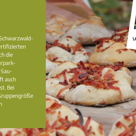
0 Schwarzwald-
W
rtifizierten
ch die
urpark-
-Sau-
ft auch
st. Bei
 Gruppengröße
n