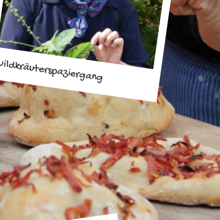
ildkräuterspaziergang