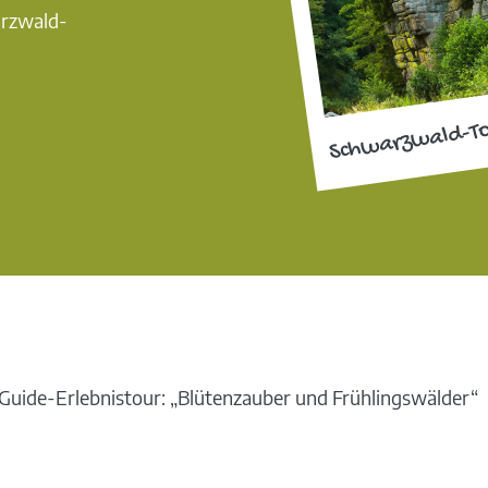
arzwald-
Schwarzwald-T
uide-Erlebnistour: „Blütenzauber und Frühlingswälder“