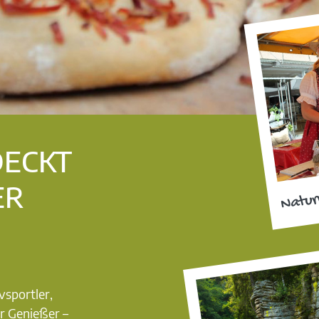
DECKT
ER
Natur
vsportler,
r Genießer –