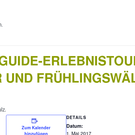
n.
UIDE-ERLEBNISTOU
 UND FRÜHLINGSWÄ
lz.
DETAILS
Datum:
Zum Kalender
1. Mai 2017
hinzufügen