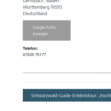
Gernsbach
,
Baden-
Württemberg
76593
Deutschland
Google Karte
anzeigen
Telefon:
07235 75177
Schwarzwald-Guide-Erlebnistour: „Kochk