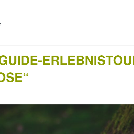
n.
UIDE-ERLEBNISTOUR
OSE“