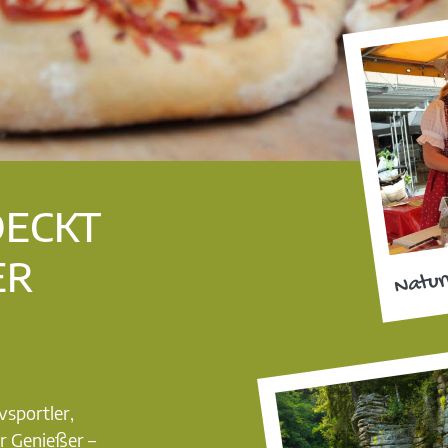
DECKT
ER
Natur
vsportler,
r Genießer –