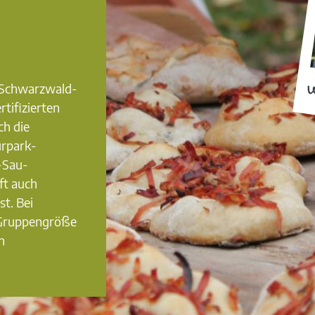
0 Schwarzwald-
W
rtifizierten
ch die
urpark-
-Sau-
ft auch
st. Bei
 Gruppengröße
n