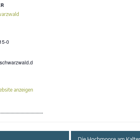
ER
warzwald
15-0
kschwarzwald.d
ebsite anzeigen
Die Hochmoore am Kalte