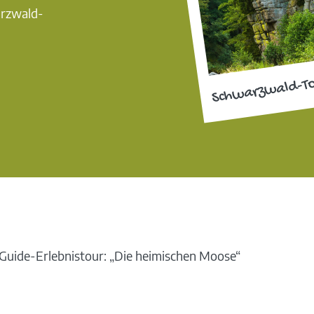
arzwald-
Schwarzwald-T
uide-Erlebnistour: „Die heimischen Moose“