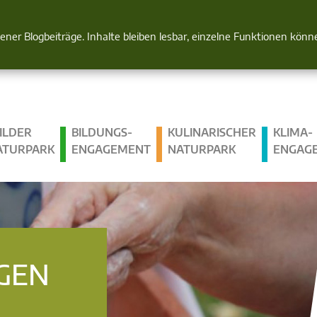
Natur im Blick
gener Blogbeiträge. Inhalte bleiben lesbar, einzelne Funktionen kön
ILDER
BILDUNGS­
KULINARISCHER
KLIMA­
ATURPARK
ENGAGEMENT
NATURPARK
ENGAG
GEN