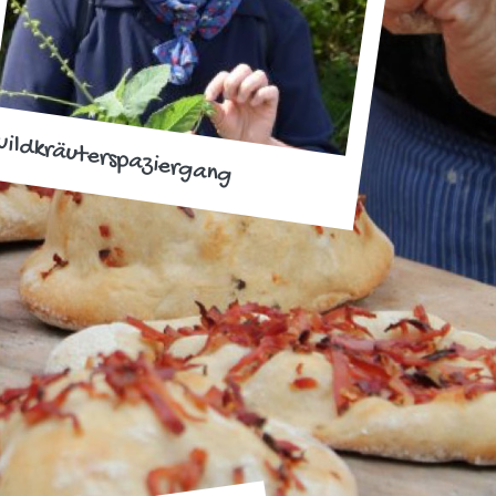
ildkräuterspaziergang