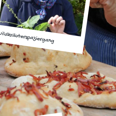
ildkräuterspaziergang