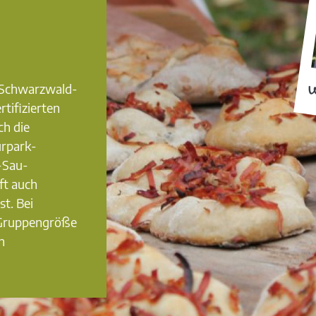
0 Schwarzwald-
W
rtifizierten
ch die
urpark-
-Sau-
ft auch
st. Bei
 Gruppengröße
n