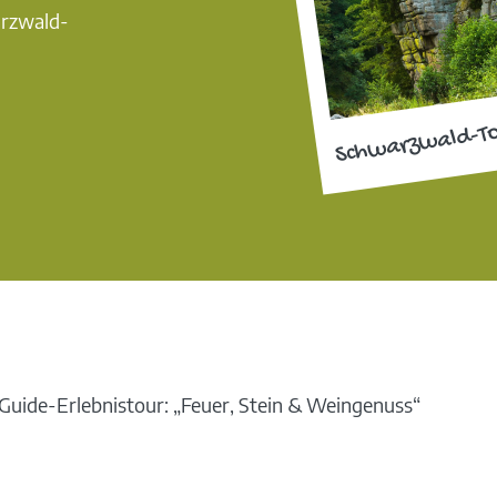
arzwald-
Schwarzwald-T
uide-Erlebnistour: „Feuer, Stein & Weingenuss“