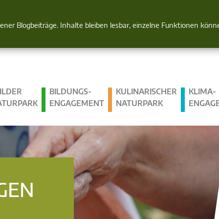
Natur im Blick
gener Blogbeiträge. Inhalte bleiben lesbar, einzelne Funktionen kön
ILDER
BILDUNGS­
KULINARISCHER
KLIMA­
ATURPARK
ENGAGEMENT
NATURPARK
ENGAG
GEN