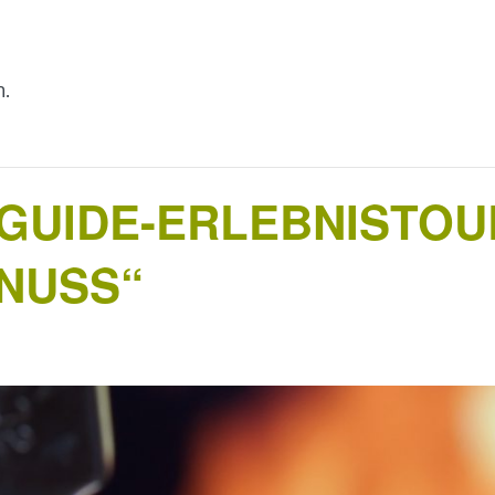
n.
UIDE-ERLEBNISTOUR
ENUSS“