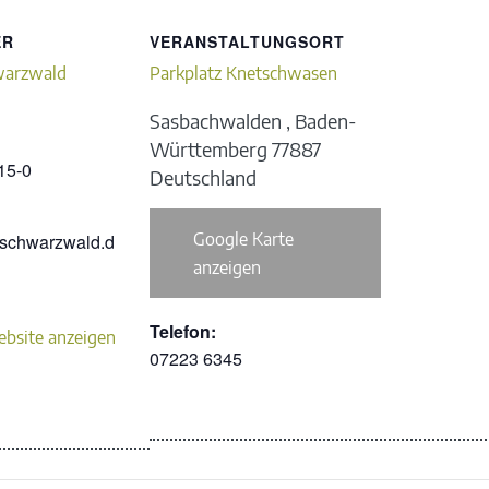
ER
VERANSTALTUNGSORT
warzwald
Parkplatz Knetschwasen
Sasbachwalden
,
Baden-
Württemberg
77887
15-0
Deutschland
Google Karte
kschwarzwald.d
anzeigen
Telefon:
ebsite anzeigen
07223 6345