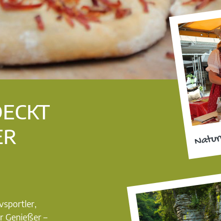
DECKT
ER
Natur
vsportler,
r Genießer –