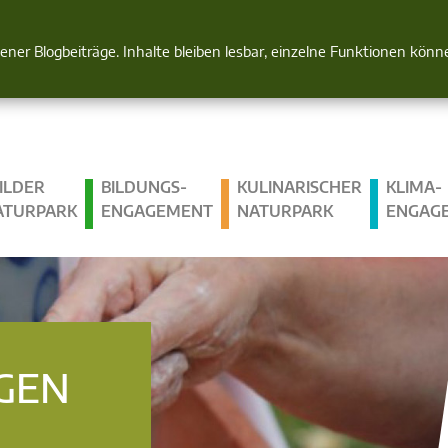
Natur im Blick
gener Blogbeiträge. Inhalte bleiben lesbar, einzelne Funktionen kön
ILDER
BILDUNGS­
KULINARISCHER
KLIMA­
ATURPARK
ENGAGEMENT
NATURPARK
ENGAG
GEN