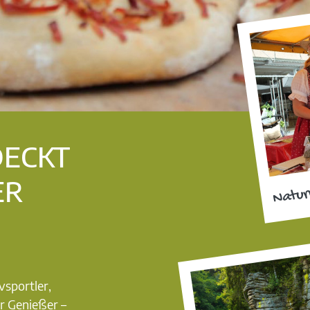
DECKT
ER
Natur
vsportler,
r Genießer –