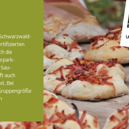
0 Schwarzwald-
W
rtifizierten
ch die
urpark-
-Sau-
ft auch
st. Bei
 Gruppengröße
n