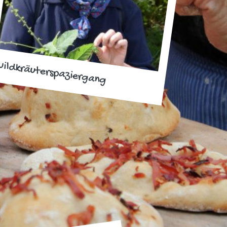
ildkräuterspaziergang