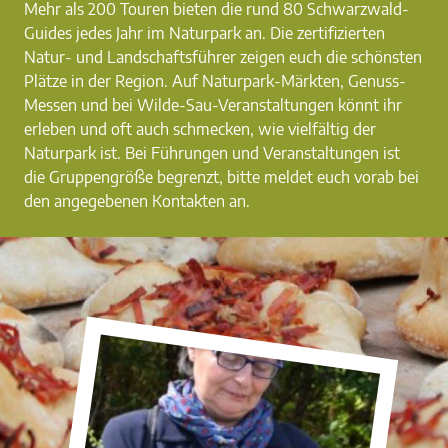
Mehr als 200 Touren bieten die rund 80 Schwarzwald-
Guides jedes Jahr im Naturpark an. Die zertifizierten
Natur- und Landschaftsführer zeigen euch die schönsten
Plätze in der Region. Auf Naturpark-Märkten, Genuss-
Messen und bei Wilde-Sau-Veranstaltungen könnt ihr
erleben und oft auch schmecken, wie vielfältig der
Naturpark ist. Bei Führungen und Veranstaltungen ist
die Gruppengröße begrenzt, bitte meldet euch vorab bei
den angegebenen Kontakten an.