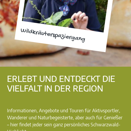
Wildkräuterspaziergang
ERLEBT UND ENTDECKT DIE
VIELFALT IN DER REGION
Informationen, Angebote und Touren für Aktivsportler,
Wanderer und Naturbegeisterte, aber auch für Genießer
– hier findet jeder sein ganz persönliches Schwarzwald-