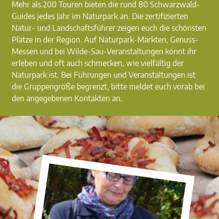
Mehr als 200 Touren bieten die rund 80 Schwarzwald-
Guides jedes Jahr im Naturpark an. Die zertifizierten
Natur- und Landschaftsführer zeigen euch die schönsten
Plätze in der Region. Auf Naturpark-Märkten, Genuss-
Messen und bei Wilde-Sau-Veranstaltungen könnt ihr
erleben und oft auch schmecken, wie vielfältig der
Naturpark ist. Bei Führungen und Veranstaltungen ist
die Gruppengröße begrenzt, bitte meldet euch vorab bei
den angegebenen Kontakten an.