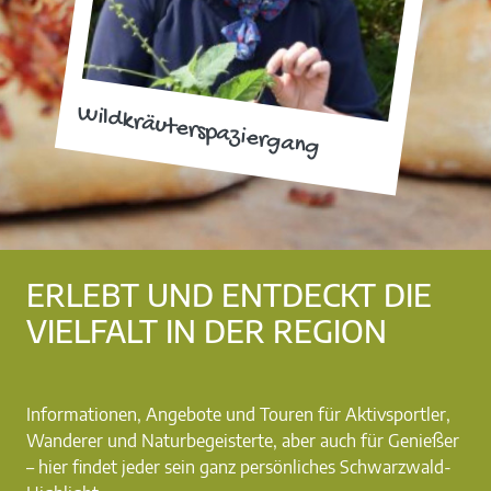
Wildkräuterspaziergang
ERLEBT UND ENTDECKT DIE
VIELFALT IN DER REGION
Informationen, Angebote und Touren für Aktivsportler,
Wanderer und Naturbegeisterte, aber auch für Genießer
– hier findet jeder sein ganz persönliches Schwarzwald-