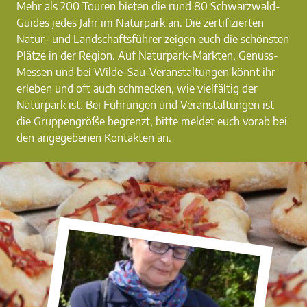
Mehr als 200 Touren bieten die rund 80 Schwarzwald-
Guides jedes Jahr im Naturpark an. Die zertifizierten
Natur- und Landschaftsführer zeigen euch die schönsten
Plätze in der Region. Auf Naturpark-Märkten, Genuss-
Messen und bei Wilde-Sau-Veranstaltungen könnt ihr
erleben und oft auch schmecken, wie vielfältig der
Naturpark ist. Bei Führungen und Veranstaltungen ist
die Gruppengröße begrenzt, bitte meldet euch vorab bei
den angegebenen Kontakten an.