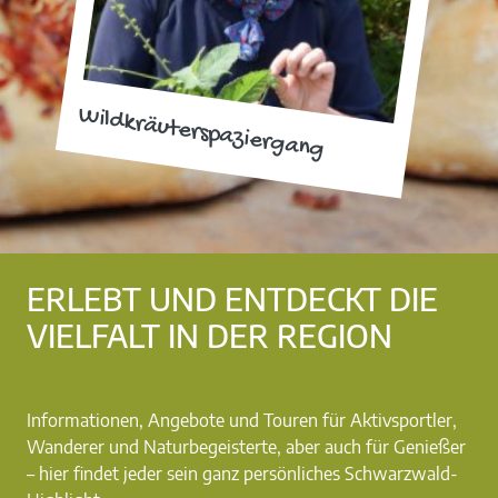
Wildkräuterspaziergang
ERLEBT UND ENTDECKT DIE
VIELFALT IN DER REGION
Informationen, Angebote und Touren für Aktivsportler,
Wanderer und Naturbegeisterte, aber auch für Genießer
– hier findet jeder sein ganz persönliches Schwarzwald-