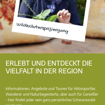
Wildkräuterspaziergang
ERLEBT UND ENTDECKT DIE
VIELFALT IN DER REGION
Informationen, Angebote und Touren für Aktivsportler,
Wanderer und Naturbegeisterte, aber auch für Genießer
– hier findet jeder sein ganz persönliches Schwarzwald-