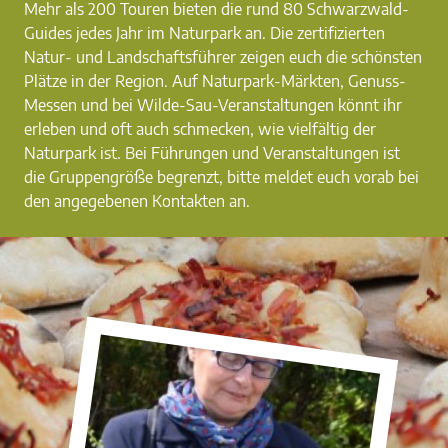
Mehr als 200 Touren bieten die rund 80 Schwarzwald-
Guides jedes Jahr im Naturpark an. Die zertifizierten
Natur- und Landschaftsführer zeigen euch die schönsten
Plätze in der Region. Auf Naturpark-Märkten, Genuss-
Messen und bei Wilde-Sau-Veranstaltungen könnt ihr
erleben und oft auch schmecken, wie vielfältig der
Naturpark ist. Bei Führungen und Veranstaltungen ist
die Gruppengröße begrenzt, bitte meldet euch vorab bei
den angegebenen Kontakten an.