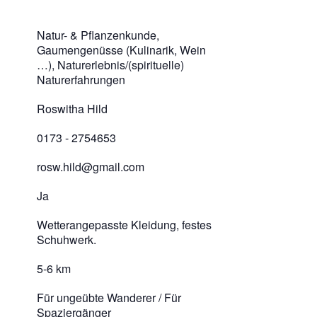
Natur- & Pflanzenkunde,
Gaumengenüsse (Kulinarik, Wein
…), Naturerlebnis/(spirituelle)
Naturerfahrungen
Roswitha Hild
0173 - 2754653
rosw.hild@gmail.com
Ja
Wetterangepasste Kleidung, festes
Schuhwerk.
5-6 km
Für ungeübte Wanderer / Für
Spaziergänger