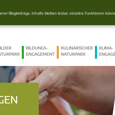
Natur im Blick
gener Blogbeiträge. Inhalte bleiben lesbar, einzelne Funktionen kön
ILDER
BILDUNGS­
KULINARISCHER
KLIMA­
ATURPARK
ENGAGEMENT
NATURPARK
ENGAG
GEN