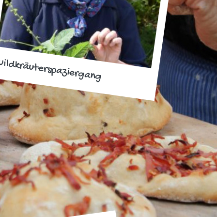
ildkräuterspaziergang