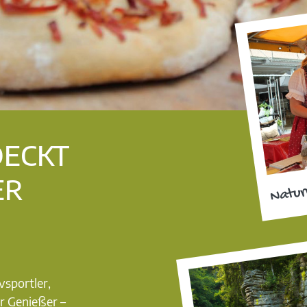
DECKT
ER
Natur
vsportler,
r Genießer –