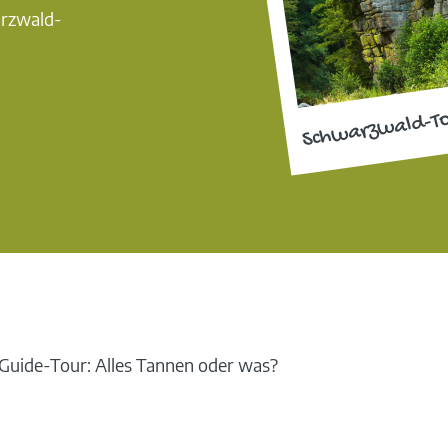
arzwald-
Schwarzwald-T
uide-Tour: Alles Tannen oder was?