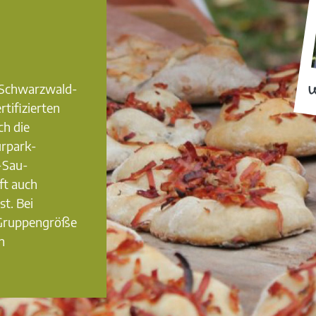
0 Schwarzwald-
W
rtifizierten
ch die
urpark-
-Sau-
ft auch
st. Bei
 Gruppengröße
n