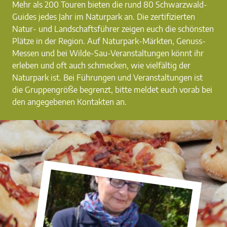
Mehr als 200 Touren bieten die rund 80 Schwarzwald-
Guides jedes Jahr im Naturpark an. Die zertifizierten
Natur- und Landschaftsführer zeigen euch die schönsten
Plätze in der Region. Auf Naturpark-Märkten, Genuss-
Messen und bei Wilde-Sau-Veranstaltungen könnt ihr
erleben und oft auch schmecken, wie vielfältig der
Naturpark ist. Bei Führungen und Veranstaltungen ist
die Gruppengröße begrenzt, bitte meldet euch vorab bei
den angegebenen Kontakten an.