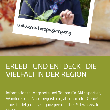
Wildkräuterspaziergang
ERLEBT UND ENTDECKT DIE
VIELFALT IN DER REGION
Informationen, Angebote und Touren für Aktivsportler,
Wanderer und Naturbegeisterte, aber auch für Genießer
– hier findet jeder sein ganz persönliches Schwarzwald-