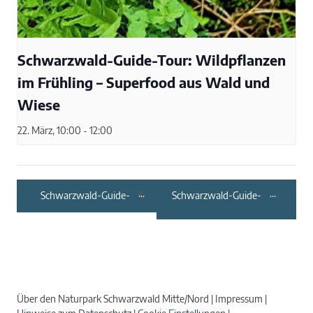
Schwarzwald-Guide-Tour: Wildpflanzen
im Frühling – Superfood aus Wald und
Wiese
22. März, 10:00
-
12:00
Schwarzwald-Guide-
Schwarzwald-Guide-
Tour: Waldbaden –
Tour: NaTour in
Impulse zur Stärkung
Nagold – zwischen
der Resilienz und der
Gartenzaun und
Gesundheit
Landschaftsraum
Über den Naturpark Schwarzwald Mitte/Nord
Impressum