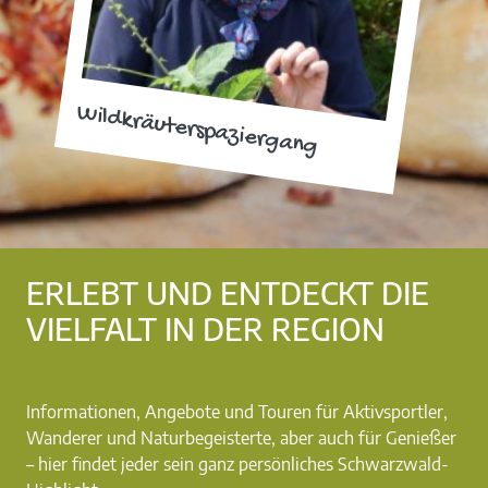
Wildkräuterspaziergang
ERLEBT UND ENTDECKT DIE
VIELFALT IN DER REGION
Informationen, Angebote und Touren für Aktivsportler,
Wanderer und Naturbegeisterte, aber auch für Genießer
– hier findet jeder sein ganz persönliches Schwarzwald-