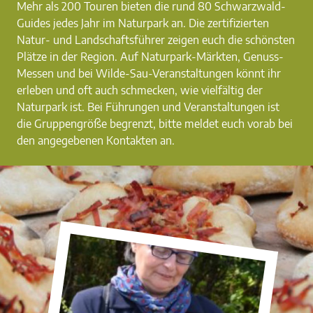
Mehr als 200 Touren bieten die rund 80 Schwarzwald-
Guides jedes Jahr im Naturpark an. Die zertifizierten
Natur- und Landschaftsführer zeigen euch die schönsten
Plätze in der Region. Auf Naturpark-Märkten, Genuss-
Messen und bei Wilde-Sau-Veranstaltungen könnt ihr
erleben und oft auch schmecken, wie vielfältig der
Naturpark ist. Bei Führungen und Veranstaltungen ist
die Gruppengröße begrenzt, bitte meldet euch vorab bei
den angegebenen Kontakten an.