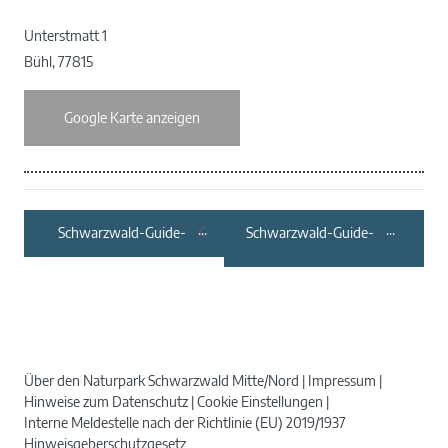
Unterstmatt 1
Bühl
,
77815
Google Karte anzeigen
Schwarzwald-Guide-
Schwarzwald-Guide-
Tour: Beerensommer
Tour: Zu Fuß zu mir –
Ein Spaziergang zum
Ich
Über den Naturpark Schwarzwald Mitte/Nord
Impressum
Hinweise zum Datenschutz
Cookie Einstellungen
Interne Meldestelle nach der Richtlinie (EU) 2019/1937
Hinweisgeberschutzgesetz