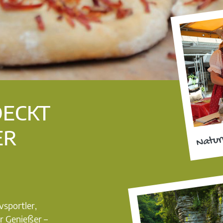
DECKT
ER
Natur
vsportler,
r Genießer –