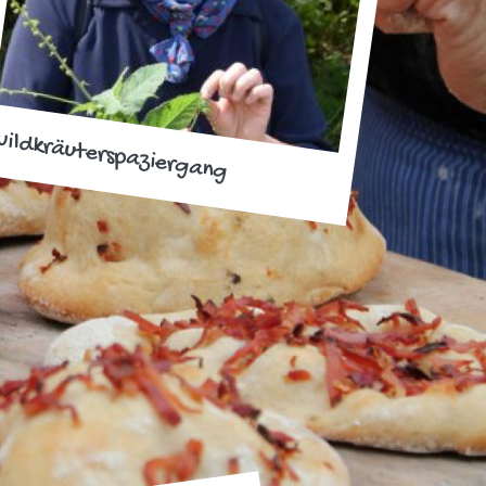
ildkräuterspaziergang