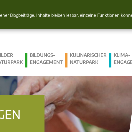
Natur im Blick
gener Blogbeiträge. Inhalte bleiben lesbar, einzelne Funktionen kön
ILDER
BILDUNGS­
KULINARISCHER
KLIMA­
ATURPARK
ENGAGEMENT
NATURPARK
ENGAG
GEN