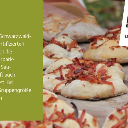
0 Schwarzwald-
W
rtifizierten
ch die
urpark-
-Sau-
ft auch
st. Bei
 Gruppengröße
n