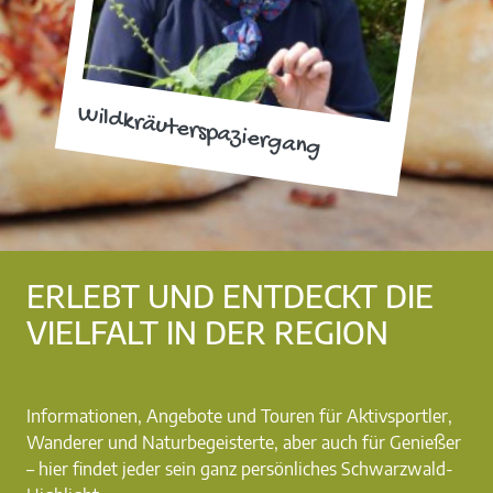
Wildkräuterspaziergang
ERLEBT UND ENTDECKT DIE
VIELFALT IN DER REGION
Informationen, Angebote und Touren für Aktivsportler,
Wanderer und Naturbegeisterte, aber auch für Genießer
– hier findet jeder sein ganz persönliches Schwarzwald-