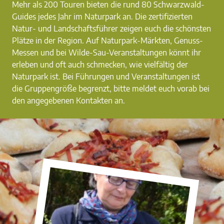
Mehr als 200 Touren bieten die rund 80 Schwarzwald-
Guides jedes Jahr im Naturpark an. Die zertifizierten
Natur- und Landschaftsführer zeigen euch die schönsten
Plätze in der Region. Auf Naturpark-Märkten, Genuss-
Messen und bei Wilde-Sau-Veranstaltungen könnt ihr
erleben und oft auch schmecken, wie vielfältig der
Naturpark ist. Bei Führungen und Veranstaltungen ist
die Gruppengröße begrenzt, bitte meldet euch vorab bei
den angegebenen Kontakten an.