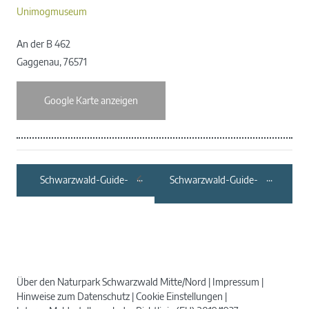
Unimogmuseum
An der B 462
Gaggenau
,
76571
Google Karte anzeigen
Schwarzwald-Guide-
Schwarzwald-Guide-
Tour: NaTour in
Tour: Der Zweite
Nagold – es grünt und
Frühling für Weinberg
blüht zwischen
und Streuobstwiese
Gartenzaun und
Landschaftsraum
Über den Naturpark Schwarzwald Mitte/Nord
Impressum
Hinweise zum Datenschutz
Cookie Einstellungen