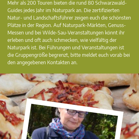
Mehr als 200 Touren bieten die rund 80 Schwarzwald-
Guides jedes Jahr im Naturpark an. Die zertifizierten
Natur- und Landschaftsführer zeigen euch die schönsten
Plätze in der Region. Auf Naturpark-Märkten, Genuss-
Messen und bei Wilde-Sau-Veranstaltungen könnt ihr
erleben und oft auch schmecken, wie vielfältig der
Naturpark ist. Bei Führungen und Veranstaltungen ist
die Gruppengröße begrenzt, bitte meldet euch vorab bei
den angegebenen Kontakten an.