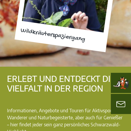
Wildkräuterspaziergang
ERLEBT UND ENTDECKT DIE
VIELFALT IN DER REGION
Informationen, Angebote und Touren für Aktivsportler,
Wanderer und Naturbegeisterte, aber auch für Genießer
– hier findet jeder sein ganz persönliches Schwarzwald-