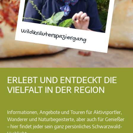
Wildkräuterspaziergang
ERLEBT UND ENTDECKT DIE
VIELFALT IN DER REGION
Informationen, Angebote und Touren für Aktivsportler,
Wanderer und Naturbegeisterte, aber auch für Genießer
– hier findet jeder sein ganz persönliches Schwarzwald-