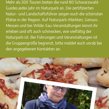
Mehr als 200 Touren bieten die rund 80 Schwarzwald-
Guides jedes Jahr im Naturpark an. Die zertifizierten
Natur- und Landschaftsführer zeigen euch die schönsten
Plätze in der Region. Auf Naturpark-Märkten, Genuss-
Messen und bei Wilde-Sau-Veranstaltungen könnt ihr
erleben und oft auch schmecken, wie vielfältig der
Naturpark ist. Bei Führungen und Veranstaltungen ist
die Gruppengröße begrenzt, bitte meldet euch vorab bei
den angegebenen Kontakten an.