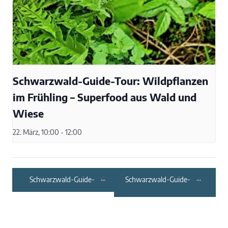
Schwarzwald-Guide-Tour: Wildpflanzen
im Frühling – Superfood aus Wald und
Wiese
22. März, 10:00
-
12:00
Schwarzwald-Guide-
Schwarzwald-Guide-
Tour: Sternenglanz –
Tour: Workshop –
eine
Frühlingsgrüße auf
Vollmondwanderung
dem Tisch und an der
Tür