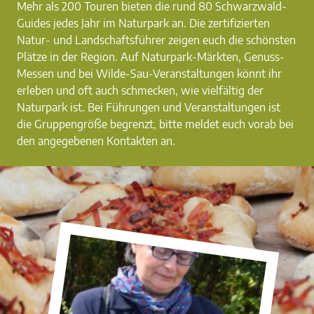
Mehr als 200 Touren bieten die rund 80 Schwarzwald-
Guides jedes Jahr im Naturpark an. Die zertifizierten
Natur- und Landschaftsführer zeigen euch die schönsten
Plätze in der Region. Auf Naturpark-Märkten, Genuss-
Messen und bei Wilde-Sau-Veranstaltungen könnt ihr
erleben und oft auch schmecken, wie vielfältig der
Naturpark ist. Bei Führungen und Veranstaltungen ist
die Gruppengröße begrenzt, bitte meldet euch vorab bei
den angegebenen Kontakten an.