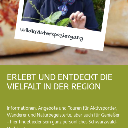
Wildkräuterspaziergang
ERLEBT UND ENTDECKT DIE
VIELFALT IN DER REGION
Informationen, Angebote und Touren für Aktivsportler,
Wanderer und Naturbegeisterte, aber auch für Genießer
– hier findet jeder sein ganz persönliches Schwarzwald-