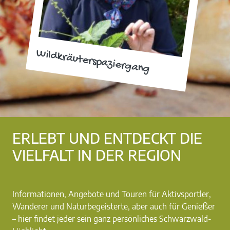
Wildkräuterspaziergang
ERLEBT UND ENTDECKT DIE
VIELFALT IN DER REGION
Informationen, Angebote und Touren für Aktivsportler,
Wanderer und Naturbegeisterte, aber auch für Genießer
– hier findet jeder sein ganz persönliches Schwarzwald-