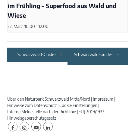
im Frühling – Superfood aus Wald und
Wiese
22. März, 10:00
-
12:00
Schwarzwald-Guide-
Schwarzwald-Guide-
Tour:
Tour: Entdeckertour –
Erlebniswanderung
Tierspuren in Burg,
zum Wächtersberg
Wald und Wiese
Über den Naturpark Schwarzwald Mitte/Nord
Impressum
Hinweise zum Datenschutz
Cookie Einstellungen
Interne Meldestelle nach der Richtlinie (EU) 2019/1937
Hinweisgeberschutzgesetz