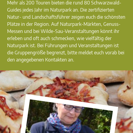
Mehr als 200 Touren bieten die rund 80 Schwarzwald-
Guides jedes Jahr im Naturpark an. Die zertifizierten
Natur- und Landschaftsführer zeigen euch die schönsten
Plätze in der Region. Auf Naturpark-Märkten, Genuss-
Messen und bei Wilde-Sau-Veranstaltungen könnt ihr
erleben und oft auch schmecken, wie vielfältig der
Naturpark ist. Bei Führungen und Veranstaltungen ist
die Gruppengröße begrenzt, bitte meldet euch vorab bei
den angegebenen Kontakten an.