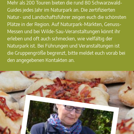
Mehr als 200 Touren bieten die rund 80 Schwarzwald-
Guides jedes Jahr im Naturpark an. Die zertifizierten
Natur- und Landschaftsführer zeigen euch die schönsten
Plätze in der Region. Auf Naturpark-Märkten, Genuss-
Messen und bei Wilde-Sau-Veranstaltungen könnt ihr
erleben und oft auch schmecken, wie vielfältig der
Naturpark ist. Bei Führungen und Veranstaltungen ist
die Gruppengröße begrenzt, bitte meldet euch vorab bei
den angegebenen Kontakten an.