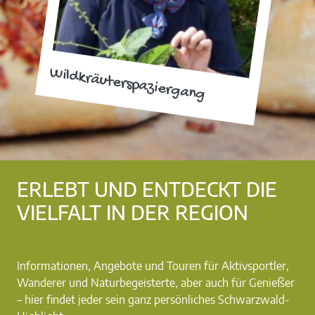
Wildkräuterspaziergang
ERLEBT UND ENTDECKT DIE
VIELFALT IN DER REGION
Informationen, Angebote und Touren für Aktivsportler,
Wanderer und Naturbegeisterte, aber auch für Genießer
– hier findet jeder sein ganz persönliches Schwarzwald-