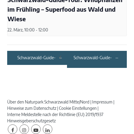
im Frühling – Superfood aus Wald und
Wiese
22. März, 10:00
-
12:00
Schwarzwald-Guide-
Schwarzwald-Guide-
Tour: NaTour in
Tour: Gertelbach
Nagold – zwischen
Wasserfall –
Gartenzaun und
Naturerlebnis im
Landschaftsraum
Nordschwarzwald
Über den Naturpark Schwarzwald Mitte/Nord
Impressum
Hinweise zum Datenschutz
Cookie Einstellungen
Interne Meldestelle nach der Richtlinie (EU) 2019/1937
Hinweisgeberschutzgesetz