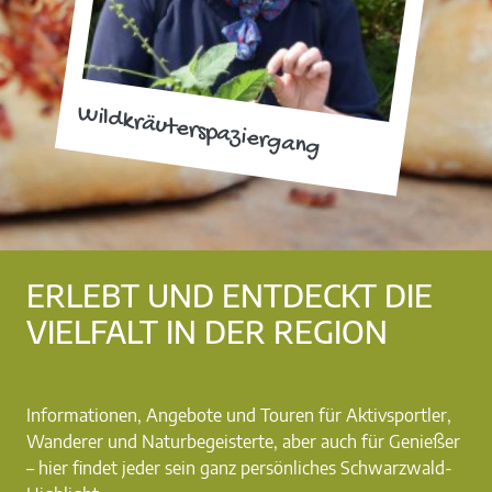
Wildkräuterspaziergang
ERLEBT UND ENTDECKT DIE
VIELFALT IN DER REGION
Informationen, Angebote und Touren für Aktivsportler,
Wanderer und Naturbegeisterte, aber auch für Genießer
– hier findet jeder sein ganz persönliches Schwarzwald-