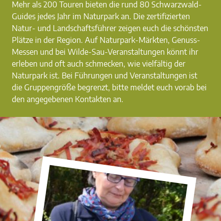
Mehr als 200 Touren bieten die rund 80 Schwarzwald-
Guides jedes Jahr im Naturpark an. Die zertifizierten
Natur- und Landschaftsführer zeigen euch die schönsten
Plätze in der Region. Auf Naturpark-Märkten, Genuss-
Messen und bei Wilde-Sau-Veranstaltungen könnt ihr
erleben und oft auch schmecken, wie vielfältig der
Naturpark ist. Bei Führungen und Veranstaltungen ist
die Gruppengröße begrenzt, bitte meldet euch vorab bei
den angegebenen Kontakten an.