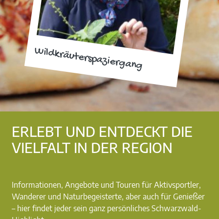
Wildkräuterspaziergang
ERLEBT UND ENTDECKT DIE
VIELFALT IN DER REGION
Informationen, Angebote und Touren für Aktivsportler,
Wanderer und Naturbegeisterte, aber auch für Genießer
– hier findet jeder sein ganz persönliches Schwarzwald-