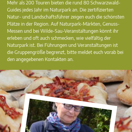
Mehr als 200 Touren bieten die rund 80 Schwarzwald-
Guides jedes Jahr im Naturpark an. Die zertifizierten
Natur- und Landschaftsführer zeigen euch die schönsten
Plätze in der Region. Auf Naturpark-Märkten, Genuss-
Messen und bei Wilde-Sau-Veranstaltungen könnt ihr
erleben und oft auch schmecken, wie vielfältig der
Naturpark ist. Bei Führungen und Veranstaltungen ist
die Gruppengröße begrenzt, bitte meldet euch vorab bei
den angegebenen Kontakten an.