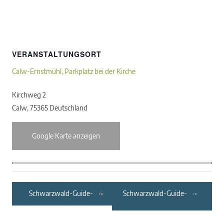
VERANSTALTUNGSORT
Calw-Ernstmühl, Parkplatz bei der Kirche
Kirchweg 2
Calw
,
75365
Deutschland
Google Karte anzeigen
Schwarzwald-Guide-
Schwarzwald-Guide-
Tour: Wildkräutertour
Tour: Streuobstwiesen
mit Flammkuchen
und Flachsanbau –
Was haben unsere