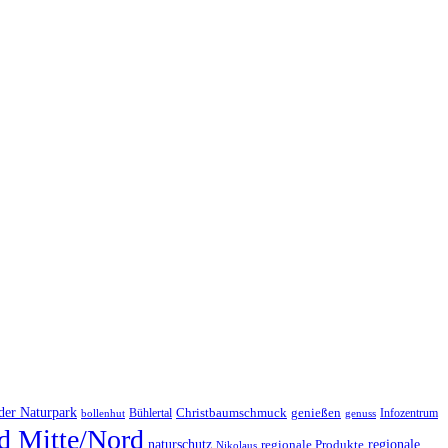
der Naturpark
Christbaumschmuck
Bühlertal
genießen
Infozentrum
bollenhut
genuss
d Mitte/Nord
regionale
naturschutz
regionale Produkte
Nikolaus