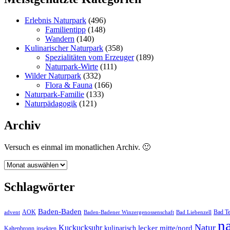
Erlebnis Naturpark
(496)
Familientipp
(148)
Wandern
(140)
Kulinarischer Naturpark
(358)
Spezialitäten vom Erzeuger
(189)
Naturpark-Wirte
(111)
Wilder Naturpark
(332)
Flora & Fauna
(166)
Naturpark-Familie
(133)
Naturpädagogik
(121)
Archiv
Versuch es einmal im monatlichen Archiv. 🙂
Archiv
Schlagwörter
Baden-Baden
Bad Te
advent
AOK
Baden-Badener Winzergenossenschaft
Bad Liebenzell
n
Natur
Kuckucksuhr
kulinarisch
lecker
mitte/nord
Kaltenbronn
insekten