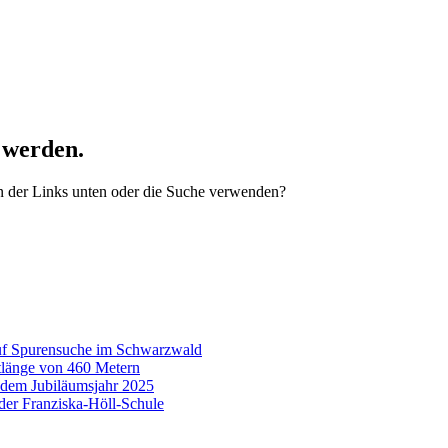
 werden.
nen der Links unten oder die Suche verwenden?
auf Spurensuche im Schwarzwald
tlänge von 460 Metern
 dem Jubiläumsjahr 2025
e der Franziska-Höll-Schule