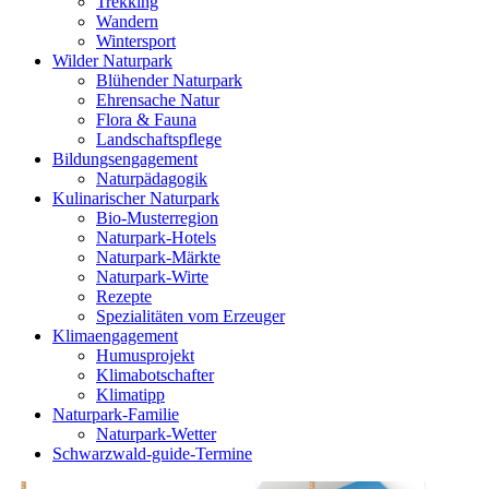
Trekking
Wandern
Wintersport
Wilder Naturpark
Blühender Naturpark
Ehrensache Natur
Flora & Fauna
Landschaftspflege
Bildungs­engagement
Naturpädagogik
Kulinarischer Naturpark
Bio-Musterregion
Naturpark-Hotels
Naturpark-Märkte
Naturpark-Wirte
Rezepte
Spezialitäten vom Erzeuger
Klima­engagement
Humusprojekt
Klimabotschafter
Klimatipp
Naturpark-Familie
Naturpark-Wetter
Schwarzwald-guide-Termine