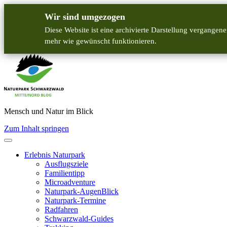
Wir sind umgezogen
Diese Website ist eine archivierte Darstellung vergangene
mehr wie gewünscht funktionieren.
Mensch und Natur im Blick
Zum Inhalt springen
Erlebnis Naturpark
Ausflugsziele
Familientipp
Microadventure
Naturpark-AugenBlick
Naturpark-Termine
Radfahren
Schwarzwald-Guides