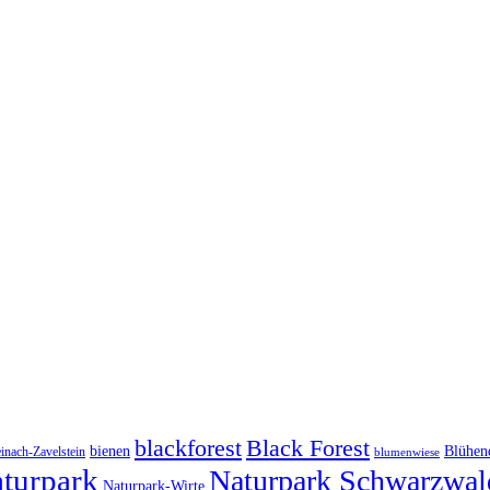
blackforest
Black Forest
Blühen
bienen
inach-Zavelstein
blumenwiese
aturpark
Naturpark Schwarzwal
Naturpark-Wirte