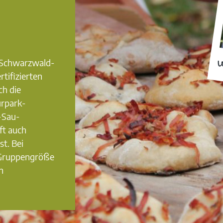
0 Schwarzwald-
W
rtifizierten
ch die
urpark-
-Sau-
ft auch
st. Bei
 Gruppengröße
n