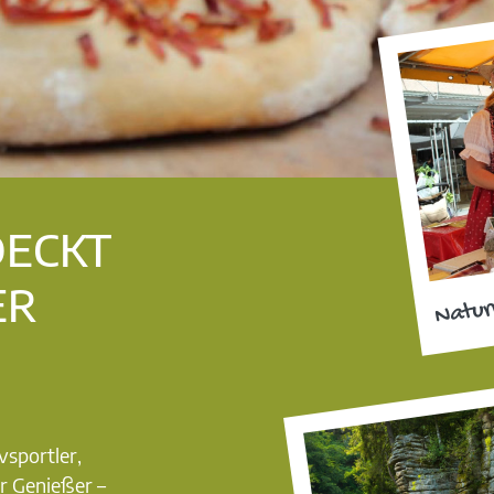
DECKT
ER
Natur
vsportler,
r Genießer –