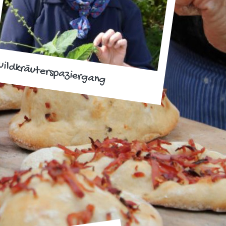
ildkräuterspaziergang