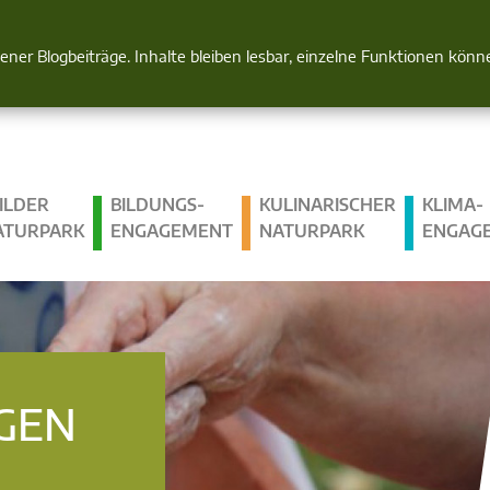
Natur im Blick
gener Blogbeiträge. Inhalte bleiben lesbar, einzelne Funktionen kön
ILDER
BILDUNGS­
KULINARISCHER
KLIMA­
ATURPARK
ENGAGEMENT
NATURPARK
ENGAG
GEN