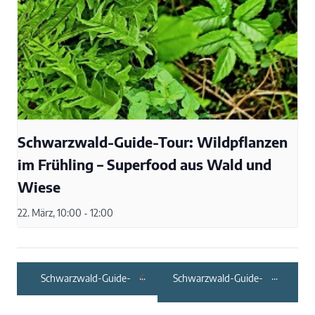
Schwarzwald-Guide-Tour: Wildpflanzen
im Frühling – Superfood aus Wald und
Wiese
22. März, 10:00
-
12:00
Schwarzwald-Guide-
Schwarzwald-Guide-
Tour:
Tour: Der zweite
Waldgeheimnisse
Frühling für Weinberg
und Streuobstwiese