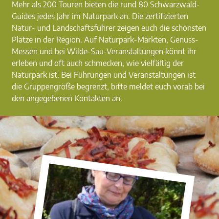
Mehr als 200 Touren bieten die rund 80 Schwarzwald-
Guides jedes Jahr im Naturpark an. Die zertifizierten
Natur- und Landschaftsführer zeigen euch die schönsten
Plätze in der Region. Auf Naturpark-Märkten, Genuss-
Messen und bei Wilde-Sau-Veranstaltungen könnt ihr
erleben und oft auch schmecken, wie vielfältig der
Naturpark ist. Bei Führungen und Veranstaltungen ist
die Gruppengröße begrenzt, bitte meldet euch vorab bei
den angegebenen Kontakten an.