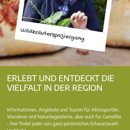
Wildkräuterspaziergang
ERLEBT UND ENTDECKT DIE
VIELFALT IN DER REGION
Informationen, Angebote und Touren für Aktivsportler,
Wanderer und Naturbegeisterte, aber auch für Genießer
– hier findet jeder sein ganz persönliches Schwarzwald-