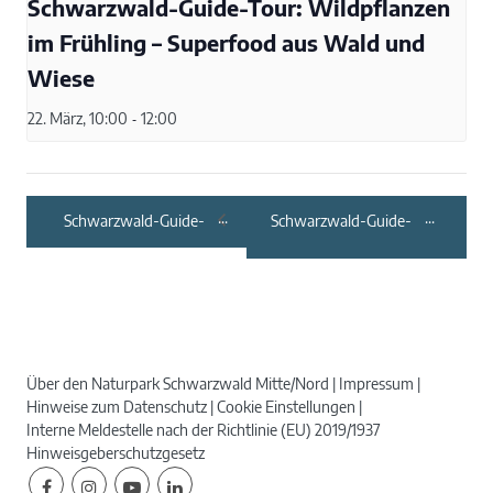
Schwarzwald-Guide-Tour: Wildpflanzen
im Frühling – Superfood aus Wald und
Wiese
22. März, 10:00
-
12:00
Schwarzwald-Guide-
Schwarzwald-Guide-
Tour: Zur
Tour: Wasser, Wald
Sommersonnwende
und Bäume –
und mystischen
Wanderung von
Felsformationen
Reichental zum
Quellhorizont
Über den Naturpark Schwarzwald Mitte/Nord
Impressum
Hinweise zum Datenschutz
Cookie Einstellungen
Interne Meldestelle nach der Richtlinie (EU) 2019/1937
Hinweisgeberschutzgesetz