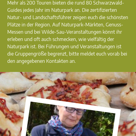
Mehr als 200 Touren bieten die rund 80 Schwarzwald-
Guides jedes Jahr im Naturpark an. Die zertifizierten
Natur- und Landschaftsführer zeigen euch die schönsten
Plätze in der Region. Auf Naturpark-Märkten, Genuss-
Messen und bei Wilde-Sau-Veranstaltungen könnt ihr
erleben und oft auch schmecken, wie vielfältig der
Naturpark ist. Bei Führungen und Veranstaltungen ist
die Gruppengröße begrenzt, bitte meldet euch vorab bei
den angegebenen Kontakten an.