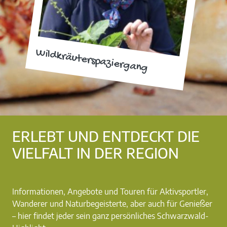
Wildkräuterspaziergang
ERLEBT UND ENTDECKT DIE
VIELFALT IN DER REGION
Informationen, Angebote und Touren für Aktivsportler,
Wanderer und Naturbegeisterte, aber auch für Genießer
– hier findet jeder sein ganz persönliches Schwarzwald-