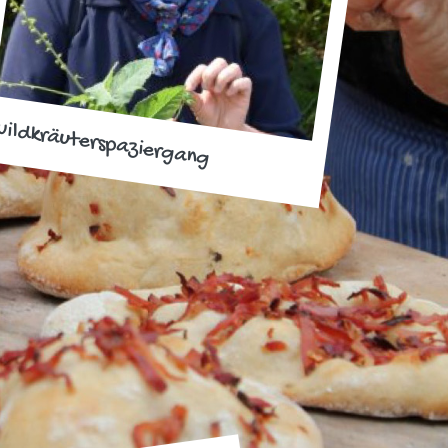
ildkräuterspaziergang