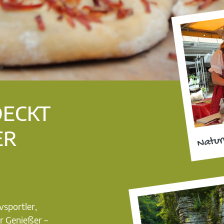
DECKT
ER
Natur
vsportler,
r Genießer –