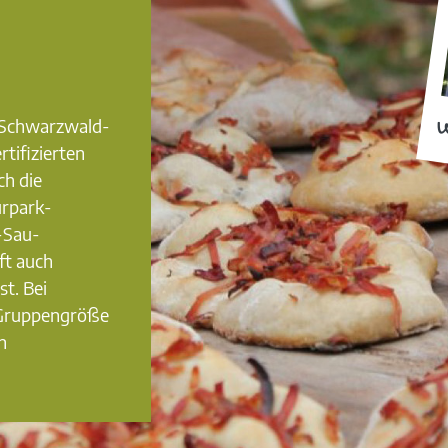
0 Schwarzwald-
W
rtifizierten
ch die
urpark-
-Sau-
ft auch
st. Bei
 Gruppengröße
n