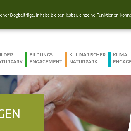
Natur im Blick
gener Blogbeiträge. Inhalte bleiben lesbar, einzelne Funktionen kön
ILDER
BILDUNGS­
KULINARISCHER
KLIMA­
ATURPARK
ENGAGEMENT
NATURPARK
ENGAG
GEN